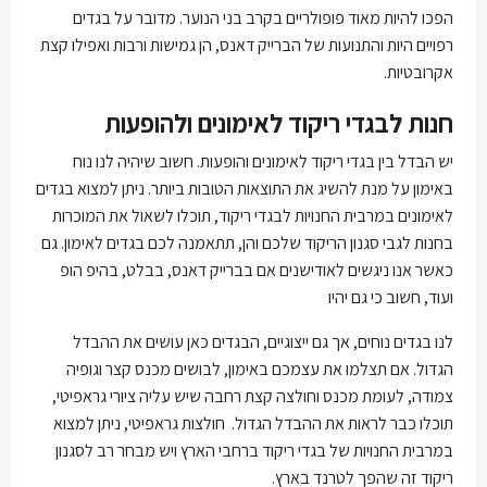
הפכו להיות מאוד פופולריים בקרב בני הנוער. מדובר על בגדים
רפויים היות והתנועות של הברייק דאנס, הן גמישות ורבות ואפילו קצת
אקרובטיות.
חנות לבגדי ריקוד לאימונים ולהופעות
יש הבדל בין בגדי ריקוד לאימונים והופעות. חשוב שיהיה לנו נוח
באימון על מנת להשיג את התוצאות הטובות ביותר. ניתן למצוא בגדים
לאימונים במרבית החנויות לבגדי ריקוד, תוכלו לשאול את המוכרות
בחנות לגבי סגנון הריקוד שלכם והן, תתאמנה לכם בגדים לאימון. גם
כאשר אנו ניגשים לאודישנים אם בברייק דאנס, בבלט, בהיפ הופ
ועוד, חשוב כי גם יהיו
לנו בגדים נוחים, אך גם ייצוגיים, הבגדים כאן עושים את ההבדל
הגדול. אם תצלמו את עצמכם באימון, לבושים מכנס קצר וגופיה
צמודה, לעומת מכנס וחולצה קצת רחבה שיש עליה ציורי גראפיטי,
תוכלו כבר לראות את ההבדל הגדול. חולצות גראפיטי, ניתן למצוא
במרבית החנויות של בגדי ריקוד ברחבי הארץ ויש מבחר רב לסגנון
ריקוד זה שהפך לטרנד בארץ.