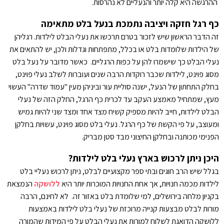
ההרגשה היא קלה יותר והנעליים לא נהרסות.
כף רגל חזקה ויציבה נתמכת בנעל בלט מתאימה
זה הדבר הראשון שיש לזכור בטרם תרכשו את נעלי הבלט לילדות. רגליהן
של הילדות שלומדות בלט או בכלל, מתפתחות וגדלות ולכן, יש להתאים את
נעלי הבלט כך שישמרו להן על כפות הרגליים. כאשר מדובר על נעל בלט
מסוג פוינט, לילדות שכבר רוקדות הרבה שנים ועוברות לשלב נעלי פוינט,
בחלק התחתון של הנעל, ישנה סוליית עור וביניהן מעין "עמוד שדרה" העשוי
מעץ, שמתחיל מאמצע העקב עד לכרית כף הרגל, החלק הזה של נעלי
הבלט לילדות, חייב להיות מספיק קשיח מצד אחד ומצד שני להיות גמיש
ומעוצב, על פי הקשת של כף הרגל. נעלי בלט מסוג פוינט, עשויות בחלקן
הפנימי מכותנה ובחלקן החיצוני מבד סטן מבריק.
היכן ניתן לרכוש בארץ נעלי בלט לילדות?
בגלל שיש הרב חוגים ובתי ספר מקצועיים לבלט, ניתן לרכוש נעליי בלט
לילדות מכמה חנויות, אך אחת החנויות המוכרות יותר היא
ללושקה
הנמצאת
בקניון מלחה בירושלים, למי שלומדת בלט באזור זה. לא לחינם, הרבה
מורות לבלט מבצעות קנייה מרוכזת של נעלי בלט לילדות באמצעות
ללושקה הדואגת לשלוח למורות את נעלי הבלט על פי המידות שהמורה