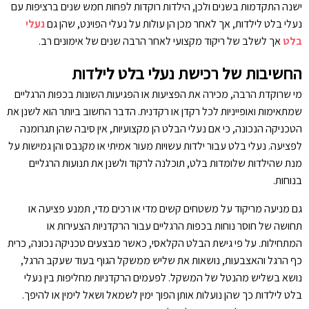
ישנה התקדמות בשנים ולכן, הילדות רוקדות לפחות חמש שנים ברציפות עם
נעלי בלט לילדות, אך לאחר מכן הן עולות על נעלי הפוינט, שהן גם
נעלי
בלט
אך לשלב של ריקוד מקצועי לאחר הרבה שנים של אימונים רב.
החשיבות של רכישת נעלי בלט לילדות
מי שרוקדת הרבה, מכירה את הפציעות או הפגיעות השונות בכפות הרגליים
שמתאימות ואופייניות לכל רקדן או רקדנית. הדבר החשוב ביותר הוא לשנן את
הטכניקה הנכונה, כי אם נעלי הבלט הן מקצועיות, אין סיבה שהן תגרומנה
לפציעה. נעלי בלט עבור ילדות עשויות מעור אמיתי או מקנבס והן גמישות על
מנת שהילדות שלומדות בלט, תוכלנה לרקוד ולשנן את תנועות הרגליים
בנוחות.
גם מניעה מריקוד על משטחים קשים מדי או רכים מדי, תמנע פציעה או
תחושה של חוסר נוחות בכפות הרגליים עבור הרקדניות הצעירות או
המתחילות. על פי גישת הבלט הקלאסי, כאשר מבצעים טכניקה נכונה, כרית
כף הרגל והאצבעות, נושאות את שליש ממשקל הגוף בעוד שעקב הרגל,
נושא בשליש מהנטל של המשקל. לפעמים הרקדניות מחליפות בין נעלי
בלט לילדות כך שהן נועלות אותן הפוך ימין לשמאל ושאל לימין או להיפך.