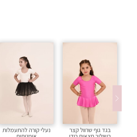
ר
נעלי קורה להתעמלות
בגד גוף לילדות משולב
ן
אומנותית
חצאית שיפון