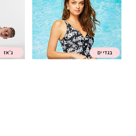
בגדי ים
ג’אז