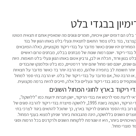
ימיון בבגדי בלט
בלט הם דומים ישנן איכויות, חומרים וגוונים מה שמאפיין אותם זו חצאית הטוטו
רצר, בגד בלט צמוד התואם לחצאית ונעלי בלט באותו הגוון של בגד
מחירים יהיו שונים כאשר מדובר על בגדי ריקוד מקצועיים, כאלה המיובאים
ל בגדי ריקוד. ישנם רמות שונות של מבחנים בבלט, מבחנים טרום ראשיים
לט בגוון וורוד, תכלת או לבן, גרביון אטום באותו הגוון ונעלי בלט תואמות. היות
ם שונים, ישנם סוגי מחול שהם יותר דרמטיים, כמו בלט ופלמנקו שהבגדים
 יותר תשומת לב בתפירה שלהם, כמו הרבה יותר בד כאשר מדובר על חצאיות
או הרבה טול, אם מדובר על בגדי ריקוד של בלט. יש הרבה בתי ספר למחול
קפידים בסוג בגדי ריקוד ונעליים וכל אלה, חייבים להיות ברמה מקצועית.
די ריקוד בארץ לחוגי המחול השונים
אי לדעת ממי לרכוש את בגדי הריקוד, ישנן חברות ידועות כמו "ללושקה",
חברה זו של יצרנית בגדי הריקוד, הוקמה בשנת 1995, ללושקה מייצרת בגדי ריקוד להרבה סוגים של
רוב בתי הספר והחוגים לריקוד בארץ, כך שתוכל להתאים ביגוד לצרכי בתי
צרים השונים בללושקה, הינה מהגבוהות ביותר שניתן למצוא בענף המחול.
כותיים ביותר, היא זו שגורמת ללקוחות השונים ולרקדנים בכל הרמות וסוגי
ד מוצרי מחול.