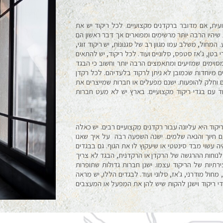
ית, אם מדובר ברקדנים מקצועיים. לכל ריקוד יש את
ת שיהיו הרבה יותר מרשימים ומפוארים אך דבר ראשון הם
 המחול, משלב עמו מגוון רב של סגנונות, יש ריקוד זוגי,
י בטן, ג'אז סטפס, סלוניים ועוד. לכל ריקוד, יש להתאים
ם מסוימים שמזיעים ומתאמצים הרבה יותר וחשוב כי הבגד
ליים מיוחדות שכמובן לא ניתן לרקוד בלעדיהם. לכל רקדן
ם וחלק להופעות. ישנם מפעלים או חברות שמייצרים את
קוד עם בגדי ריקוד מקצועיים. בארץ יש לא מעט חברות
יקוד היא עליונה עבור רקדנים מקצועיים רבים. יש כאלה
ם חיוך והנאה שלמים. ישנה השפעה רבה על איך שאנו
יה עשוי מבד סינטטי או שיעקוץ לו את הגוף. גם בבגדים
לנוחות ההרגשה של הרקדן או הרקדנית, הבגד לא צריך
רתיות של הריקוד עצמו. ישנן חברות גדולות שתופרות
חול מודרני, ג'אז, סלוני ועוד. לבגדים הללו, יש מראה
י ריקוד וישנן להקות שיש להן את המפעל או המעצבים