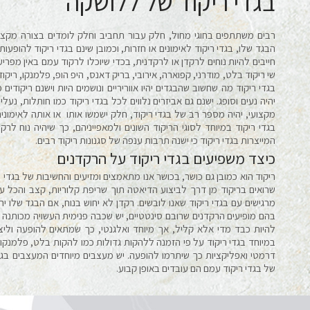
בגדי ריקוד של ללושקה
רבים משתתפים בחוגי מחול, חלק עבור תחביב וחלק לומדים בצורה מקצוע
הבגד שלו, בגדי ריקוד לאימונים או חזרות, וכמובן שינם בגדי ריקוד להופעו
חייבים להיות נוחים לרקדן או לרקדנית, בכדי שיוכלו לרקוד עמם באין מפריע.
שי ריקוד בלט, מודרני, קפוארה, אירובי, בריק דאנס, היפ הופ, פלמנקו, ריקוד
בגדי ריקוד מה שחשוב שהבגדים יהיו אווריריים ונושמים היות וישנם ריקודי
יהיה נעים וסופג. ישנם גם אביזרים נלווים לכל בגדי ריקוד כמו חותלות, נע
מקצועי, יהיה מספר רב של בגדי ריקוד, חלק ישמשו אותו או אותה לאימוני
בגדי ריקוד במיוחד לסוגי הריקוד השונים ולמאפייניהם, כך שיהיה נוח לר
המייצרות בגדי ריקוד כי ישנה תרבות ענפה של סגנונות ריקוד רבים.
כיצד משפיעים בגדי ריקוד על הרקדנים
ריקוד הוא כמובן גם כושר, בכושר אנו מתאמצים ומזיעים והחשיבות של בגדי ר
שרואים בריקוד מן דרך לביצוע הדיאטה תוך שריפת קלוריות, קצב והכל ע
מרגישים עם בגדי ריקוד שאנו לובשים. רקדן לא יחוש בנוח, אם הבגד שלו יה
בהם מופיעים הרקדנים שרובם סינטטיים, יש שכבה פנימית העשויה מכותנה 
להיות כבד מדי אלא קליל, אך מיוחד ואלגנטי, כך שמתאים להופעה וליצי
במיוחד בגדי ריקוד על פי הזמנה ללהקות גדולות כמו להקות בלט, פלמנקו, מ
דרמטי ואפליקציות כך שיתרמו להופעה. יש מעצבים מיוחדים המעצבים בגד
של בגדי ריקוד עמם הם עובדים באופן קבוע.