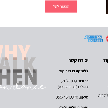
הוספה לסל
וד
יצירת קשר
ללושקה בגדי ריקוד
כתובת:
קניון מלחה,
ירושלים (קומת הקרקע)
ילדות
055-4543970
טלפון:
שעות פעילות:
א'-ה'-